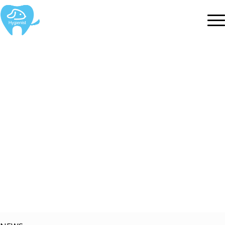
やりたい事をを仕事に！
ドッグハイジニスト協会は
ドッグハイジニスト・ドッグセラピスト養成を行なっています。
お問い合せはこちら
TEL：03-6228-3503