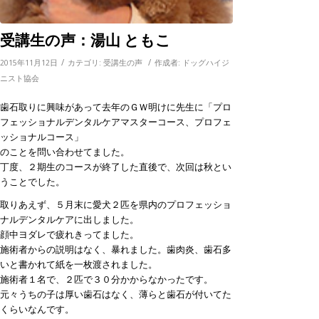
受講生の声：湯山 ともこ
/
/
2015年11月12日
カテゴリ:
受講生の声
作成者:
ドッグハイジ
ニスト協会
歯石取りに興味があって去年のＧＷ明けに先生に「プロ
フェッショナルデンタルケアマスターコース、プロフェ
ッショナルコース」
のことを問い合わせてました。
丁度、２期生のコースが終了した直後で、次回は秋とい
うことでした。
取りあえず、５月末に愛犬２匹を県内のプロフェッショ
ナルデンタルケアに出しました。
顔中ヨダレで疲れきってました。
施術者からの説明はなく、暴れました。歯肉炎、歯石多
いと書かれて紙を一枚渡されました。
施術者１名で、２匹で３０分かからなかったです。
元々うちの子は厚い歯石はなく、薄らと歯石が付いてた
くらいなんです。