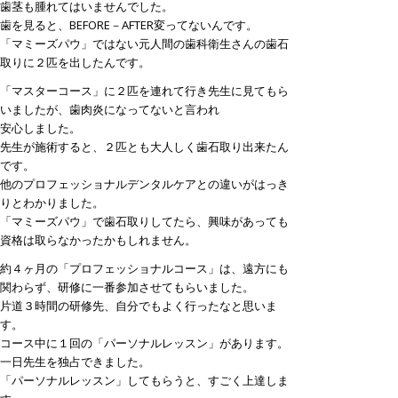
歯茎も腫れてはいませんでした。
歯を見ると、BEFORE－AFTER変ってないんです。
「マミーズパウ」ではない元人間の歯科衛生さんの歯石
取りに２匹を出したんです。
「マスターコース」に２匹を連れて行き先生に見てもら
いましたが、歯肉炎になってないと言われ
安心しました。
先生が施術すると、２匹とも大人しく歯石取り出来たん
です。
他のプロフェッショナルデンタルケアとの違いがはっき
りとわかりました。
「マミーズパウ」で歯石取りしてたら、興味があっても
資格は取らなかったかもしれません。
約４ヶ月の「プロフェッショナルコース」は、遠方にも
関わらず、研修に一番参加させてもらいました。
片道３時間の研修先、自分でもよく行ったなと思いま
す。
コース中に１回の「パーソナルレッスン」があります。
一日先生を独占できました。
「パーソナルレッスン」してもらうと、すごく上達しま