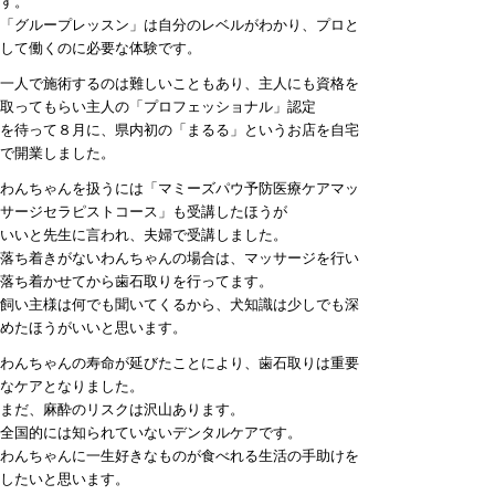
す。
「グループレッスン」は自分のレベルがわかり、プロと
して働くのに必要な体験です。
一人で施術するのは難しいこともあり、主人にも資格を
取ってもらい主人の「プロフェッショナル」認定
を待って８月に、県内初の「まるる」というお店を自宅
で開業しました。
わんちゃんを扱うには「マミーズパウ予防医療ケアマッ
サージセラピストコース」も受講したほうが
いいと先生に言われ、夫婦で受講しました。
落ち着きがないわんちゃんの場合は、マッサージを行い
落ち着かせてから歯石取りを行ってます。
飼い主様は何でも聞いてくるから、犬知識は少しでも深
めたほうがいいと思います。
わんちゃんの寿命が延びたことにより、歯石取りは重要
なケアとなりました。
まだ、麻酔のリスクは沢山あります。
全国的には知られていないデンタルケアです。
わんちゃんに一生好きなものが食べれる生活の手助けを
したいと思います。