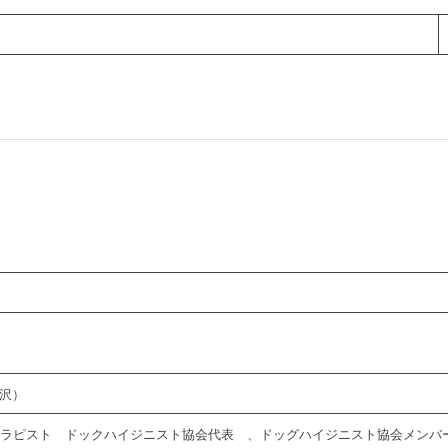
藤沢）
ラピスト ドックハイジニスト協会代表 、ドッグハイジニスト協会メンバ