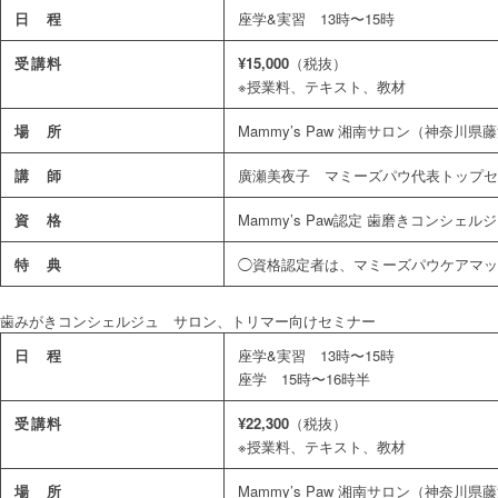
日 程
座学&実習 13時〜15時
受講料
¥15,000
（税抜）
※授業料、テキスト、教材
場 所
Mammy’s Paw 湘南サロン（神奈川県
講 師
廣瀬美夜子 マミーズパウ代表トップセ
資 格
Mammy’s Paw認定 歯磨きコンシ
特 典
◯資格認定者は、マミーズパウケアマッ
歯みがきコンシェルジュ サロン、トリマー向けセミナー
日 程
座学&実習 13時〜15時
座学 15時〜16時半
受講料
¥22,300
（税抜）
※授業料、テキスト、教材
場 所
Mammy’s Paw 湘南サロン（神奈川県