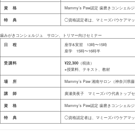
資 格
Mammy’s Paw認定 歯磨きコンシ
特 典
◯資格認定者は、マミーズパウケアマッ
歯みがきコンシェルジュ サロン、トリマー向けセミナー
日 程
座学&実習 13時〜15時
座学 15時〜16時半
受講料
¥22,300
（税抜）
※授業料、テキスト、教材
場 所
Mammy’s Paw 湘南サロン（神奈川県
講 師
廣瀬美夜子 マミーズパウ代表トップセ
資 格
Mammy’s Paw認定 歯磨きコンシ
特 典
◯資格認定者は、マミーズパウケアマッ